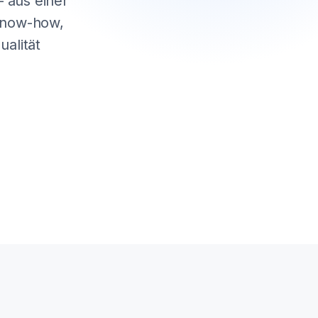
 aus einer
 Know-how,
alität