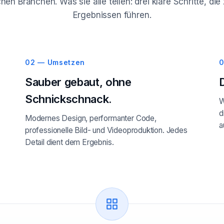
hen Branchen. Was sie alle teilen: drei klare Schritte, d
Ergebnissen führen.
02 — Umsetzen
0
Sauber gebaut, ohne
Schnickschnack.
W
d
Modernes Design, performanter Code,
a
professionelle Bild- und Videoproduktion. Jedes
Detail dient dem Ergebnis.