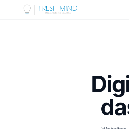
Dig
da