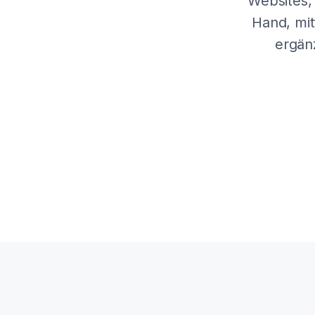
Websites,
Hand, mit
ergän