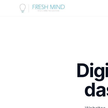
Dig
da