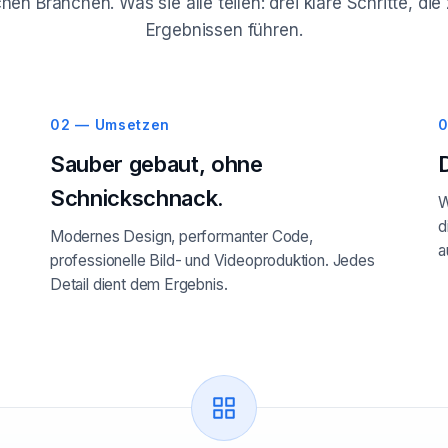
hen Branchen. Was sie alle teilen: drei klare Schritte, d
Ergebnissen führen.
02 — Umsetzen
0
Sauber gebaut, ohne
Schnickschnack.
W
d
Modernes Design, performanter Code,
a
professionelle Bild- und Videoproduktion. Jedes
Detail dient dem Ergebnis.