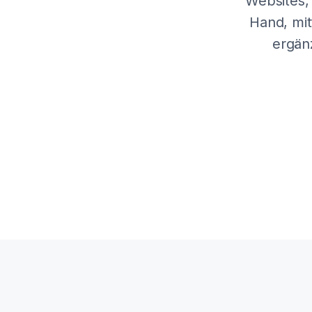
Websites,
Hand, mit
ergän