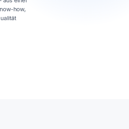
 aus einer
 Know-how,
alität