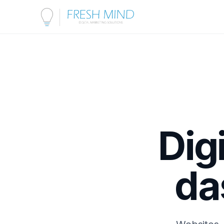
Dig
da