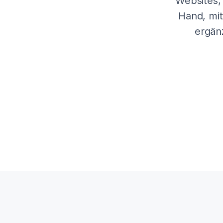
Websites,
Hand, mit
ergän