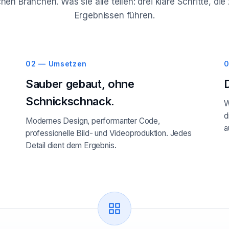
hen Branchen. Was sie alle teilen: drei klare Schritte, d
Ergebnissen führen.
02 — Umsetzen
0
Sauber gebaut, ohne
Schnickschnack.
W
d
Modernes Design, performanter Code,
a
professionelle Bild- und Videoproduktion. Jedes
Detail dient dem Ergebnis.