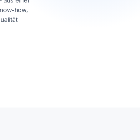
 aus einer
 Know-how,
alität