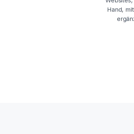
Websites,
Hand, mit
ergän