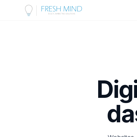
Dig
da