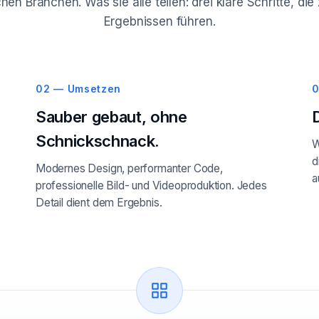
hen Branchen. Was sie alle teilen: drei klare Schritte, d
Ergebnissen führen.
02 — Umsetzen
0
Sauber gebaut, ohne
Schnickschnack.
W
d
Modernes Design, performanter Code,
a
professionelle Bild- und Videoproduktion. Jedes
Detail dient dem Ergebnis.