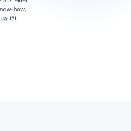
 aus einer
 Know-how,
alität