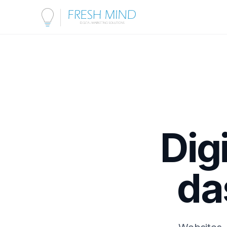
Dig
da