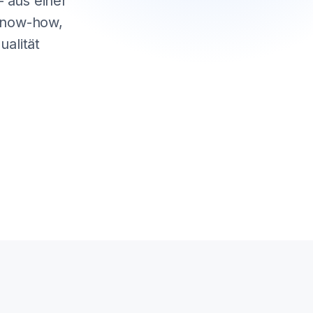
 aus einer
 Know-how,
alität