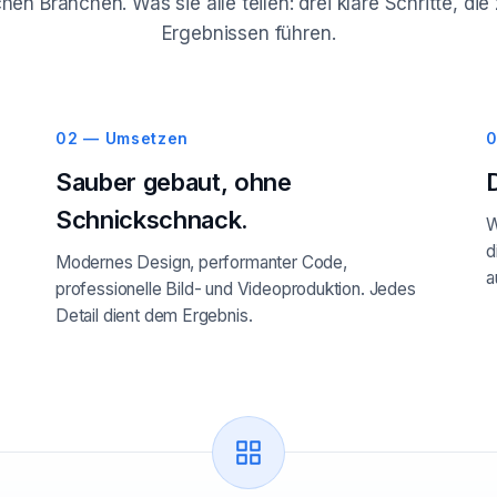
hen Branchen. Was sie alle teilen: drei klare Schritte, d
Ergebnissen führen.
02 — Umsetzen
0
Sauber gebaut, ohne
Schnickschnack.
W
d
Modernes Design, performanter Code,
a
professionelle Bild- und Videoproduktion. Jedes
Detail dient dem Ergebnis.