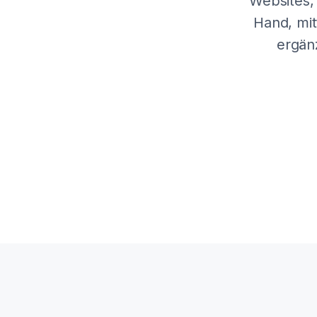
Websites,
Hand, mit
ergän