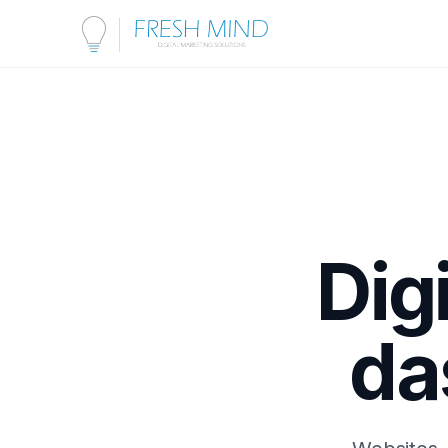
Dig
da