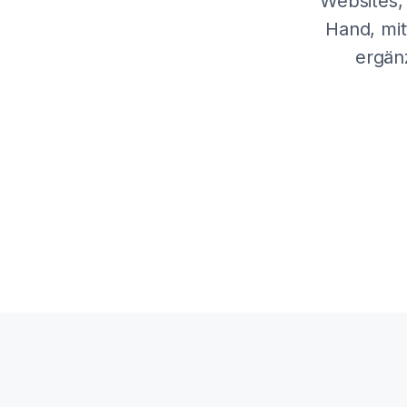
Websites,
Hand, mit
ergän