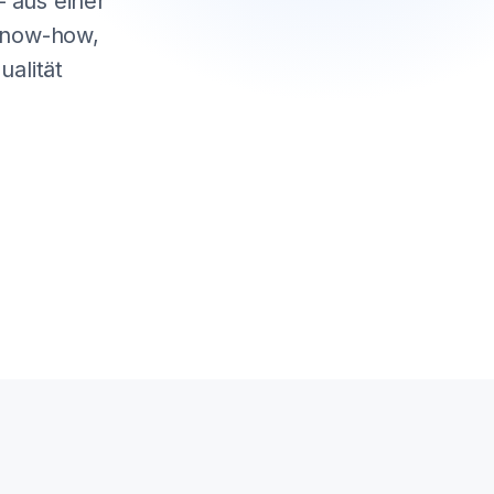
 aus einer
 Know-how,
alität