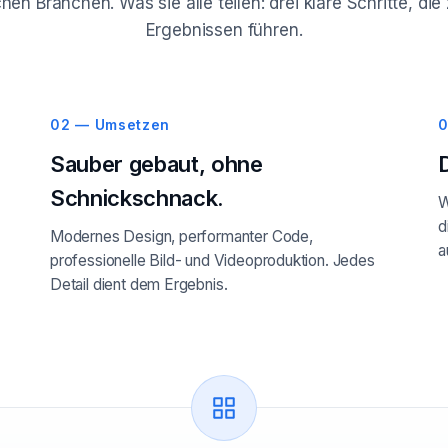
hen Branchen. Was sie alle teilen: drei klare Schritte, d
Ergebnissen führen.
02 — Umsetzen
0
Sauber gebaut, ohne
Schnickschnack.
W
d
Modernes Design, performanter Code,
a
professionelle Bild- und Videoproduktion. Jedes
Detail dient dem Ergebnis.